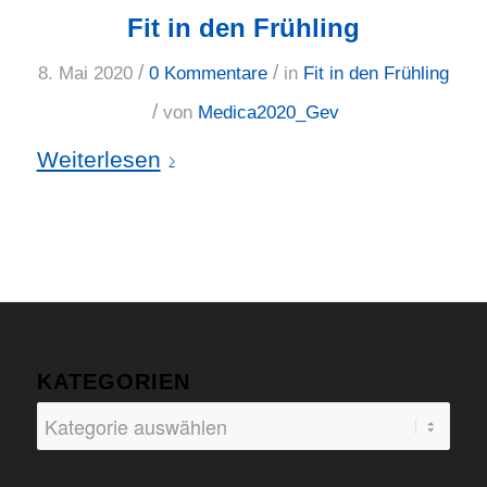
Fit in den Frühling
/
/
8. Mai 2020
0 Kommentare
in
Fit in den Frühling
/
von
Medica2020_Gev
Weiterlesen
KATEGORIEN
Kategorien