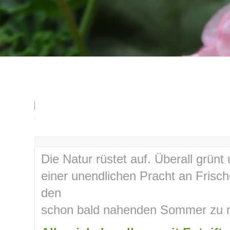
Die Natur rüstet auf. Überall grünt
einer unendlichen Pracht an Frisch
den
schon bald nahenden Sommer zu r