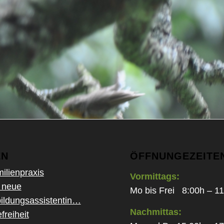
EN
ÖFFNUNGEZEITE
ilienpraxis
Vormittags:
 neue
Mo bis Frei 8:00h – 1
ildungsassistentin…
Nachmittas:
freiheit