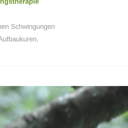
ungstherapie
schen Schwingungen
 Aufbaukuren.